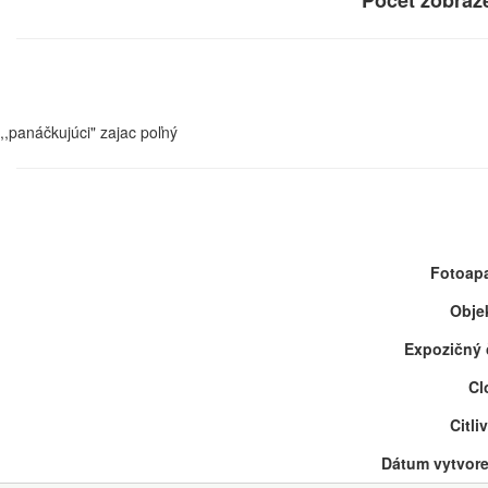
Počet zobraz
,,panáčkujúci" zajac poľný
Fotoapa
Objek
Expozičný 
Cl
Citli
Dátum vytvore