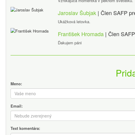
Vznikajúca momentka v peknom svetielku.
Jaroslav Šubjak
| Člen SAFP
pr
Ukážková letovka.
František Hromada
| Člen SAF
Ďakujem páni
Prid
Meno:
Email:
Text komentára: