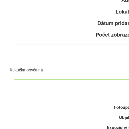
Aut
Lokal
Dátum pridan
Počet zobraz
Kukučka obyčajná
Fotoapa
Objek
Expozičný 