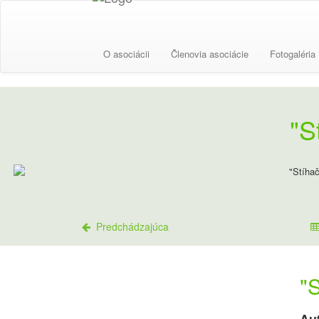
O asociácii
Členovia asociácie
Fotogaléria
"S
Predchádzajúca
"