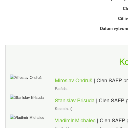
Cl
Citli
Dátum vytvore
K
Miroslav Ondruš
| Člen SAFP
p
Paráda.
Stanislav Brisuda
| Člen SAFP
Krasota. :)
Vladimír Michalec
| Člen SAFP