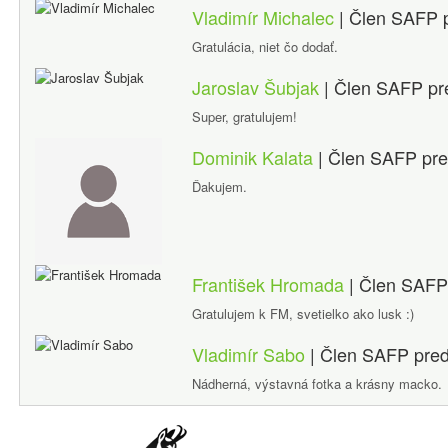
Vladimír Michalec
| Člen SAFP
Gratulácia, niet čo dodať.
Jaroslav Šubjak
| Člen SAFP
pr
Super, gratulujem!
Dominik Kalata
| Člen SAFP
pre
Ďakujem.
František Hromada
| Člen SAF
Gratulujem k FM, svetielko ako lusk :)
Vladimír Sabo
| Člen SAFP
pre
Nádherná, výstavná fotka a krásny macko.