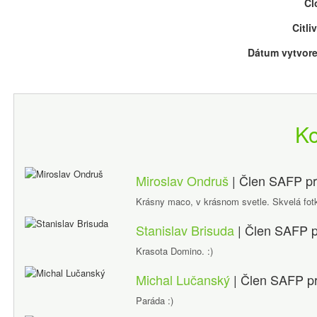
Cl
Citli
Dátum vytvore
K
Miroslav Ondruš
| Člen SAFP
p
Krásny maco, v krásnom svetle. Skvelá fot
Stanislav Brisuda
| Člen SAFP
Krasota Domino. :)
Michal Lučanský
| Člen SAFP
p
Paráda :)