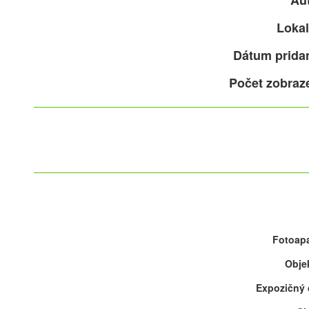
Aut
Lokal
Dátum pridan
Počet zobraz
Fotoapa
Objek
Expozičný 